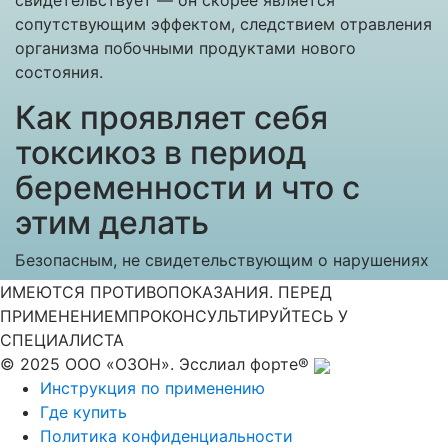
свидетельствует — он скорее является
сопутствующим эффектом, следствием отравления
организма побочными продуктами нового
состояния.
Как проявляет себя
токсикоз в период
беременности и что с
этим делать
Безопасным, не свидетельствующим о нарушениях
в организме врачи считают токсикоз в первом
ИМЕЮТСЯ ПРОТИВОПОКАЗАНИЯ. ПЕРЕД
триместре беременности. Он может выражаться
ПРИМЕНЕНИЕМ
ПРОКОНСУЛЬТИРУЙТЕСЬ У
по-разному — от легкого расстройства аппетита и
СПЕЦИАЛИСТА
периодических позывов к тошноте до серьезной
© 2025 ООО «ОЗОН». Эсслиал форте®
рвоты по несколько десятков раз в день.
Инструкция по применению
Где купить
Следует знать, что, если токсикоз не наблюдается
Политика конфиденциальности
— это не повод для беспокойства. Напротив, это